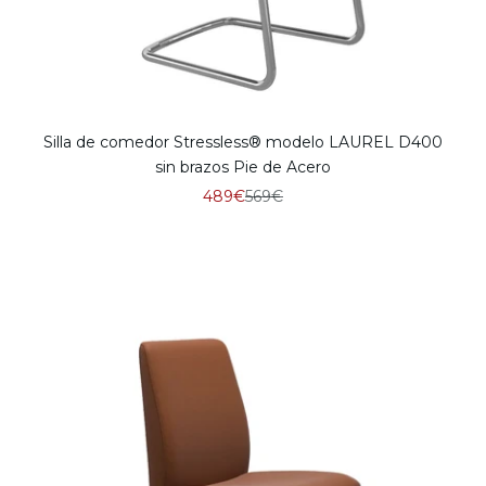
Silla de comedor Stressless® modelo LAUREL D400
sin brazos Pie de Acero
Precio de oferta
Precio normal
489€
569€