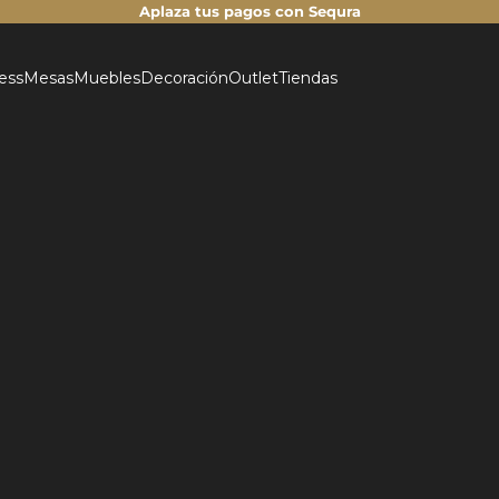
Aplaza tus pagos con Sequra
less
Mesas
Muebles
Decoración
Outlet
Tiendas