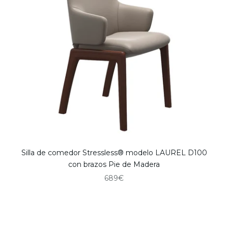
Silla de comedor Stressless® modelo LAUREL D100
con brazos Pie de Madera
Precio de oferta
689€