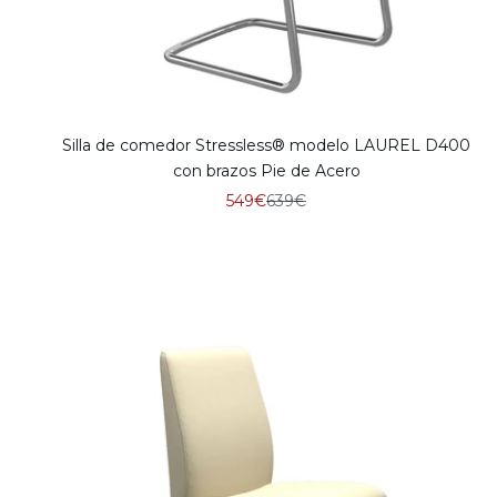
Silla de comedor Stressless® modelo LAUREL D400
con brazos Pie de Acero
Precio de oferta
Precio normal
549€
639€