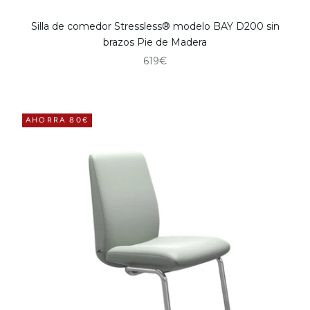
Silla de comedor Stressless® modelo BAY D200 sin
brazos Pie de Madera
Precio de oferta
619€
AHORRA 80€