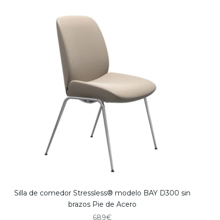
Silla de comedor Stressless® modelo BAY D300 sin
brazos Pie de Acero
Precio de oferta
689€