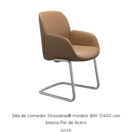
Silla de comedor Stressless® modelo BAY D400 con
brazos Pie de Acero
Precio de oferta
689€