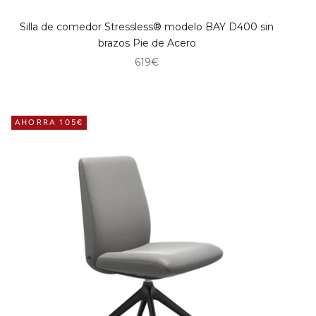
Silla de comedor Stressless® modelo BAY D400 sin
brazos Pie de Acero
Precio de oferta
619€
AHORRA 105€