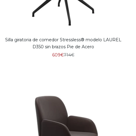
Silla giratoria de comedor Stressless® modelo LAUREL
D350 sin brazos Pie de Acero
Precio de oferta
Precio normal
609€
714€