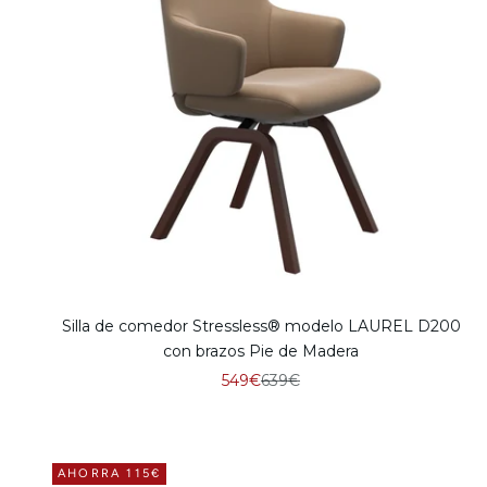
Silla de comedor Stressless® modelo LAUREL D200
con brazos Pie de Madera
Precio de oferta
Precio normal
549€
639€
AHORRA 115€