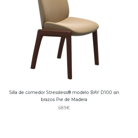
Silla de comedor Stressless® modelo BAY D100 sin
brazos Pie de Madera
Precio de oferta
689€