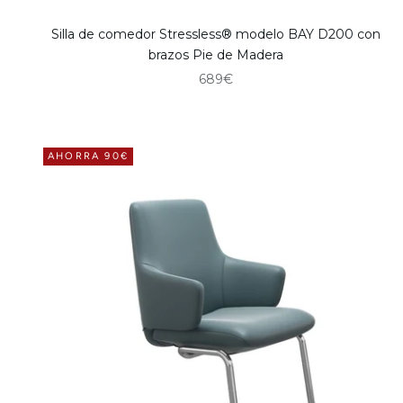
Silla de comedor Stressless® modelo BAY D200 con
brazos Pie de Madera
Precio de oferta
689€
AHORRA 90€