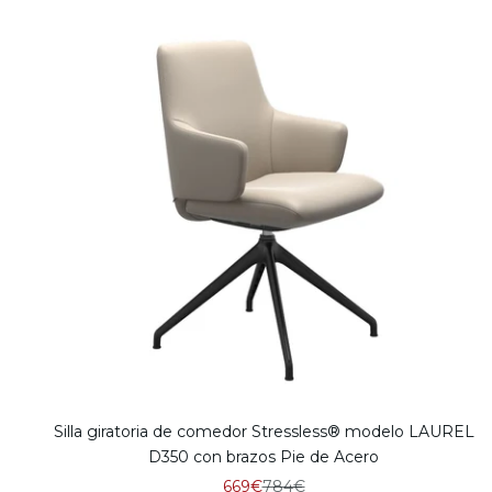
Silla giratoria de comedor Stressless® modelo LAUREL
D350 con brazos Pie de Acero
Precio de oferta
Precio normal
669€
784€