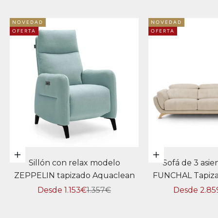
NOVEDAD
NOVEDAD
OFERTA
OFERTA
Elige opciones
Elige opciones
Sillón con relax modelo
Sofá de 3 asi
ZEPPELIN tapizado Aquaclean
FUNCHAL Tapiza
Precio de oferta
Precio normal
Precio de o
Desde 1.153€
1.357€
Desde 2.85