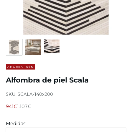
AHORRA 166€
Alfombra de piel Scala
SKU: SCALA-140x200
Precio de oferta
Precio normal
941€
1.107€
Medidas: