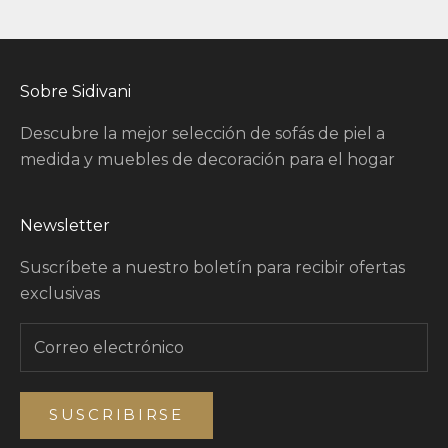
Ir al artículo 1
Ir al artículo 2
Ir al artículo 3
Sobre Sidivani
Descubre la mejor selección de sofás de piel a
medida y muebles de decoración para el hogar
Newsletter
Suscríbete a nuestro boletín para recibir ofertas
exclusivas
SUSCRIBIRSE