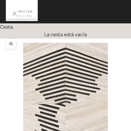
INICIAR
SESIÓN
Cesta
La cesta está vacía
Zoom