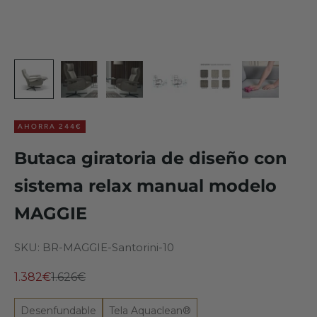
AHORRA 244€
Butaca giratoria de diseño con
sistema relax manual modelo
MAGGIE
SKU: BR-MAGGIE-Santorini-10
Precio de oferta
Precio normal
1.382€
1.626€
Desenfundable
Tela Aquaclean®