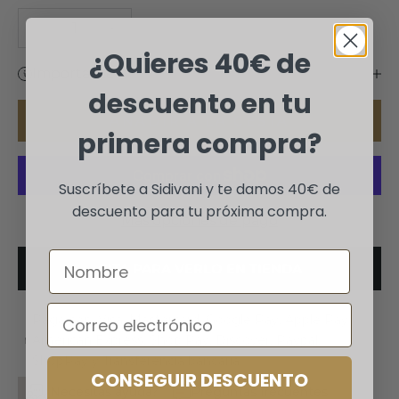
Reducir cantidad
Aumentar cantidad
¿Quieres 40€ de
Importante
descuento en tu
AÑADIR A LA CESTA
primera compra?
Suscríbete a Sidivani y te damos 40€ de
descuento para tu próxima compra.
Más opciones de pago
Nombre
CITA PARA VERLO EN TIENDA
Email
Paga con: Visa, Mastercard, Google Pay, Apple Pay,
American Express, Shop Pay, Discover, Paypal,
ShopPay y Transferencia bancaria
CONSEGUIR DESCUENTO
¿Necesitas ayuda?
Preguntas frecuentes