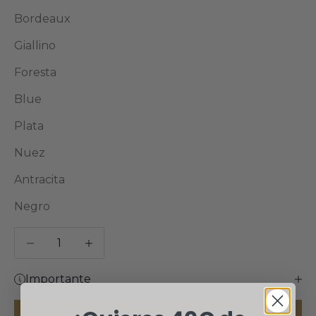
Bordeaux
Giallino
Foresta
Blue
Plata
Nuez
Antracita
Negro
Reducir cantidad
Aumentar cantidad
Importante