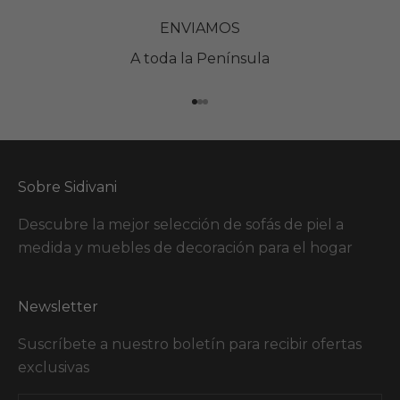
ENVIAMOS
A toda la Península
Ir al artículo 1
Ir al artículo 2
Ir al artículo 3
Sobre Sidivani
Descubre la mejor selección de sofás de piel a
medida y muebles de decoración para el hogar
Newsletter
Suscríbete a nuestro boletín para recibir ofertas
exclusivas