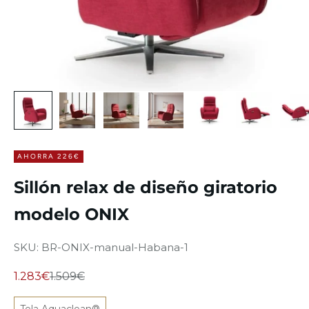
AHORRA 226€
Sillón relax de diseño giratorio
modelo ONIX
SKU: BR-ONIX-manual-Habana-1
Precio de oferta
Precio normal
1.283€
1.509€