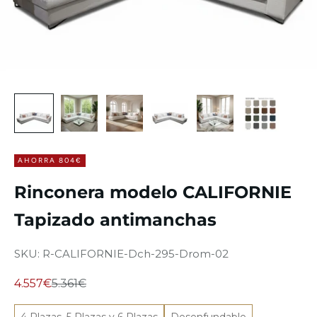
AHORRA 804€
Rinconera modelo CALIFORNIE
Tapizado antimanchas
SKU: R-CALIFORNIE-Dch-295-Drom-02
Precio de oferta
Precio normal
4.557€
5.361€