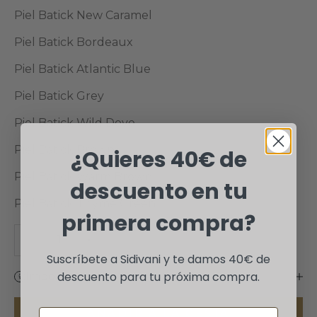
Piel Batick New Caramel
Piel Batick Bordeaux
Piel Batick Atlantic Blue
Piel Batick Grey
Piel Batick Wild Dove
Piel Batick Brown
¿Quieres 40€ de
Piel Batick Warm Brown
descuento en tu
Piel Batick Thyme Green
primera compra?
Reducir cantidad
Aumentar cantidad
Suscríbete a Sidivani y te damos 40€ de
descuento para tu próxima compra.
Importante
AÑADIR A LA CESTA
Nombre