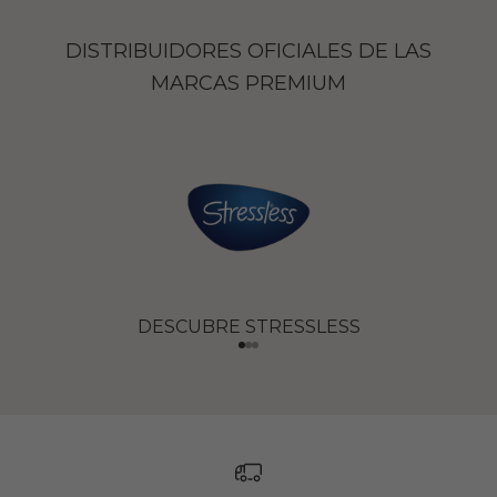
DISTRIBUIDORES OFICIALES DE LAS
MARCAS PREMIUM
DESCUBRE STRESSLESS
Ir al artículo 1
Ir al artículo 2
Ir al artículo 3