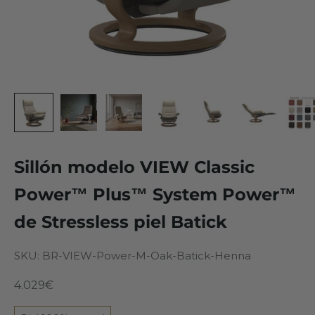
Sillón modelo VIEW Classic
Power™ Plus™ System Power™
de Stressless piel Batick
SKU: BR-VIEW-Power-M-Oak-Batick-Henna
Precio de oferta
4.029€