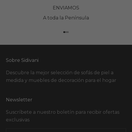
ENVIAMOS
A toda la Península
Ir al artículo 1
Ir al artículo 2
Ir al artículo 3
Sobre Sidivani
Descubre la mejor selección de sofás de piel a
medida y muebles de decoración para el hogar
Newsletter
Suscríbete a nuestro boletín para recibir ofertas
exclusivas